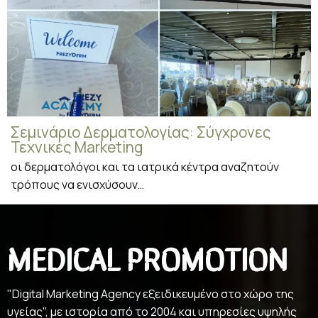
Σεμινάριο Δερματολογίας: Σύγχρονες
Τεχνικές Marketing
οι δερματολόγοι και τα ιατρικά κέντρα αναζητούν
τρόπους να ενισχύσουν…
MEDICAL PROMOTION
"Digital Marketing Agency εξειδικευμένο στο χώρο της
υγείας", με ιστορία από το 2004 και υπηρεσίες υψηλής