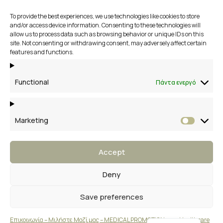
To provide the best experiences, we use technologies like cookies to store
αποστολή
and/or access device information. Consenting to these technologies will
allow us to process data such as browsing behavior or unique IDs on this
site. Not consenting or withdrawing consent, may adversely affect certain
2109658356
features and functions.
Βάκχου 13, Βάρη Βούλα Βουλιαγμένη
Functional
Πάντα ενεργό
Marketing
Market
Accept
Deny
Save preferences
English
Επικοινωνία – Μιλήστε Μαζί μας – MEDICAL PROMOTION your Healthcare