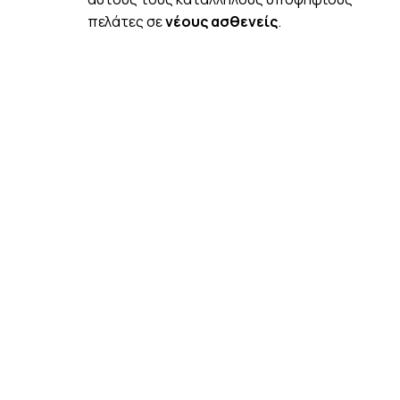
πελάτες σε
νέους ασθενείς
.