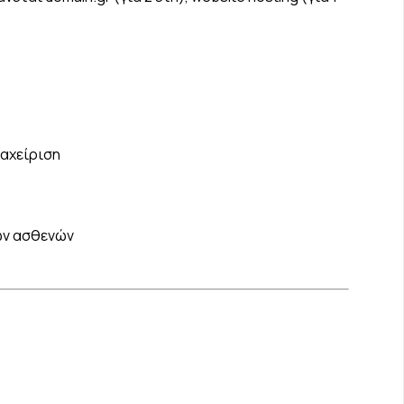
ιαχείριση
ων ασθενών