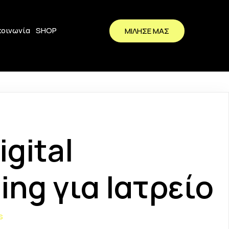
κοινωνία
SHOP
ΜΙΛΗΣΕ ΜΑΣ
igital
ing για Ιατρείο
s
σα