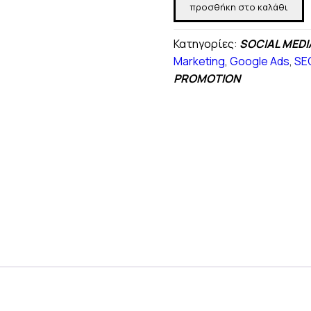
προσθήκη στο καλάθι
Digital
was:
τιμή
Marketing
300,00 €.
είναι:
Κατηγορίες:
SOCIAL MEDI
για
248,00 €
Marketing
,
Google Ads
,
SE
Ιατρείο
PROMOTION
ποσότητα