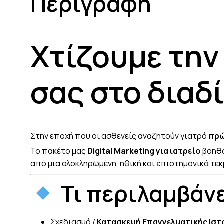
Περιγραφή
Χτίζουμε την
σας στο διαδ
Στην εποχή που οι ασθενείς αναζητούν γιατρό
πρώ
Το πακέτο μας
Digital Marketing για ιατρείο
βοηθά
από μια ολοκληρωμένη, ηθική και επιστημονικά τε
Τι περιλαμβάνει
Σχεδιασμό /
Κατασκευή Επαγγελματικής Ιστ