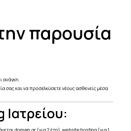
 την παρουσία
ι ανάγκη.
ία σας και να προσελκύσετε νέους ασθενείς μέσα
g Ιατρείου:
ται domain.gr (για 2 έτη), website hosting (για 1