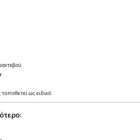
ραντεβού
ν
 τοποθετεί ως ειδικό
σότερο: