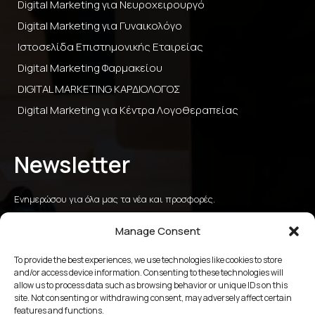
Digital Marketing για Νευροχειρουργό
Digital Marketing για Γυναικολόγο
Ιστοσελίδα Επιστημονικής Εταιρείας
Digital Marketing Φαρμακείου
DIGITAL MARKETING ΚΑΡΔΙΟΛΟΓΟΣ
Digital Marketing για Κέντρα Λογοθεραπείας
Newsletter
Ενημερώσου για όλα μας τα νέα και προσφορές.
Manage Consent
To provide the best experiences, we use technologies like cookies to store
αποστολή
and/or access device information. Consenting to these technologies will
allow us to process data such as browsing behavior or unique IDs on this
site. Not consenting or withdrawing consent, may adversely affect certain
2109658356
features and functions.