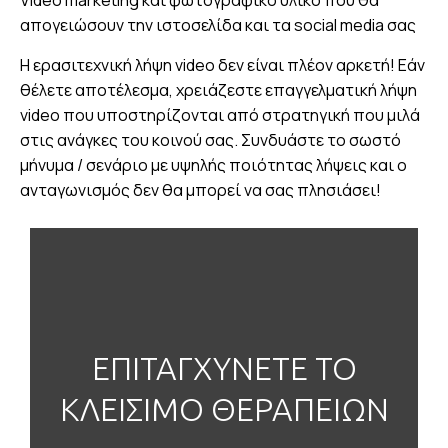
Video marketing και φωτογραφικό υλικό που θα
απογειώσουν την ιστοσελίδα και τα social media σας
H ερασιτεχνική λήψη video δεν είναι πλέον αρκετή! Εάν
θέλετε αποτέλεσμα, χρειάζεστε επαγγελματική λήψη
video που υποστηρίζονται από στρατηγική που μιλά
στις ανάγκες του κοινού σας. Συνδυάστε το σωστό
μήνυμα / σενάριο με υψηλής ποιότητας λήψεις και ο
ανταγωνισμός δεν θα μπορεί να σας πλησιάσει!
Εκπαιδευτικά VIDEO και με μαρτυρίες ασθενών,
καθιστούν τις πολύπλοκες διαδικασίες
κατανοητές και χτίζουν εμπιστοσύνη.
ΕΠΙΤΑΓΧΥΝΕΤΕ ΤΟ
Αναδεικνύοντας τη φροντίδα και τις ικανότητες
ΚΛΕΙΣΙΜΟ ΘΕΡΑΠΕΙΩΝ
σας, η ομάδα μας βοηθά ακόμη και οι πιο
"ιδιαίτεροι" θεατές να μετατραπούν σε ασθενείς