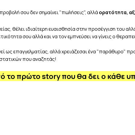
al προβολή σου δεν σημαίνει "πωλήσεις", αλλά
ορατότητα, αξ
ίας, θέλει ιδιαίτερη ευαισθησία στην προσέγγιση του αλλά 
ικότητα σου αλλά και να τον εμπνεύσει να γίνεις ο θεραπε
σθεί ως επαγγελματίας, αλλά χρειάζεσαι ένα "παράθυρο" πρ
ριστατικών που αναζητάς!
 το πρώτο story που θα δει ο κάθε υ