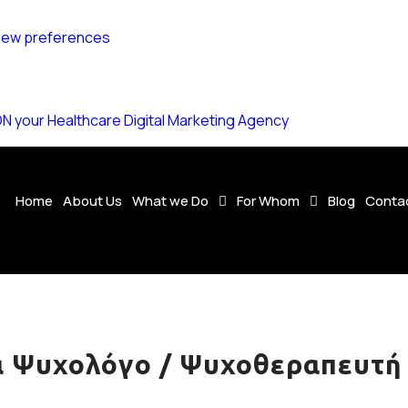
iew preferences
your Healthcare Digital Marketing Agency
Home
About Us
What we Do
For Whom
Blog
Conta
ια Ψυχολόγο / Ψυχοθεραπευτή