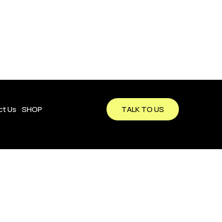
ct Us
SHOP
TALK TO US