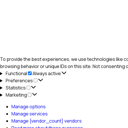
To provide the best experiences, we use technologies like co
browsing behavior or unique IDs on this site. Not consenting 
Functional
Functional
Always active
Preferences
Preferences
Statistics
Statistics
Marketing
Marketing
Manage options
Manage services
Manage {vendor_count} vendors
Read more about these purposes