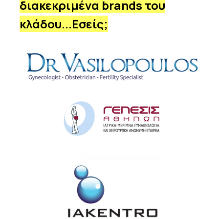
διακεκριμένα brands του
κλάδου...Εσείς;