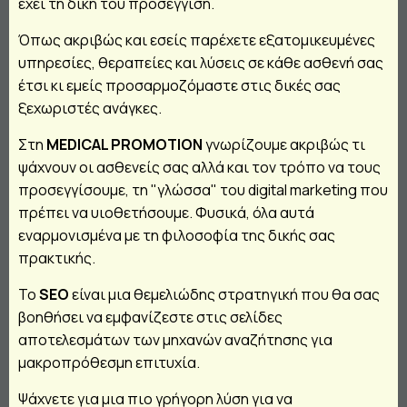
έχει τη δική του προσέγγιση.
Όπως ακριβώς και εσείς παρέχετε εξατομικευμένες
υπηρεσίες, θεραπείες και λύσεις σε κάθε ασθενή σας
έτσι κι εμείς προσαρμοζόμαστε στις δικές σας
ξεχωριστές ανάγκες.
Στη
MEDICAL PROMOTION
γνωρίζουμε ακριβώς τι
ψάχνουν οι ασθενείς σας αλλά και τον τρόπο να τους
προσεγγίσουμε, τη "γλώσσα" του digital marketing που
πρέπει να υιοθετήσουμε. Φυσικά, όλα αυτά
εναρμονισμένα με τη φιλοσοφία της δικής σας
πρακτικής.
Το
SEO
είναι μια θεμελιώδης στρατηγική που θα σας
βοηθήσει να εμφανίζεστε στις σελίδες
αποτελεσμάτων των μηχανών αναζήτησης για
μακροπρόθεσμη επιτυχία.
Ψάχνετε για μια πιο γρήγορη λύση για να