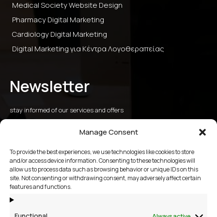
Medical Society Website Design
Pharmacy Digital Marketing
Cardiology Digital Marketing
Digital Marketing για Κέντρα Λογοθεραπείας
Newsletter
stay informed of our services and offers
Manage Consent
To provide the best experiences, we use technologies like cookies to store
submit
and/or access device information. Consenting to these technologies will
allow us to process data such as browsing behavior or unique IDs on this
site. Not consenting or withdrawing consent, may adversely affect certain
2109658356
features and functions.
Vackhou 13, Athens Riviera 16672
Functional
Always active