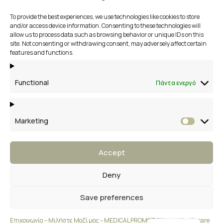
To provide the best experiences, we use technologies like cookies to store
αποστολή
and/or access device information. Consenting to these technologies will
allow us to process data such as browsing behavior or unique IDs on this
site. Not consenting or withdrawing consent, may adversely affect certain
2109658356
features and functions.
Βάκχου 13, Βάρη Βούλα Βουλιαγμένη
Functional
Πάντα ενεργό
Marketing
Market
Accept
Deny
Save preferences
English
Επικοινωνία – Μιλήστε Μαζί μας – MEDICAL PROMOTION your Healthcare