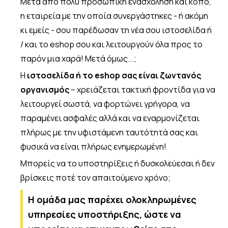
Μετά από πολύ προσωπική ενασχόληση και κόπο,
η εταιρεία με την οποία συνεργάστηκες - ή ακόμη
κι εμείς - σου παρέδωσαν τη νέα σου ιστοσελίδα ή
/ και το eshop σου και λειτουργούν όλα προς το
παρόν μια χαρά! Μετά όμως...;
Η
ιστοσελίδα ή το eshop σας είναι ζωντανός
οργανισμός
– χρειάζεται τακτική φροντίδα για να
λειτουργεί σωστά, να φορτώνει γρήγορα, να
παραμένει ασφαλές αλλά και να εναρμονίζεται
πλήρως με την υφιστάμενη ταυτότητά σας και
φυσικά να είναι πλήρως ενημερωμένη!
Μπορείς να το υποστηρίξεις ή δυσκολεύεσαι ή δεν
βρίσκεις ποτέ τον απαιτούμενο χρόνο;
Η ομάδα μας παρέχει ολοκληρωμένες
υπηρεσίες υποστήριξης, ώστε να