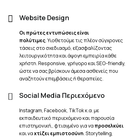
Website Design
Οι πρώτες εντυπώσεις είναι
πολύτιμες
. Υιοθετούμε τις πλέον σύγχρονες
τάσεις στο σχεδιασμό, εξασφαλίζοντας
λειτουργικότητα και άψογη εμπειρία κάθε
χρήστη.
Responsive, γρήγορο και SEO-friendly,
ώστε να σας βρίσκουν άμεσα ασθενείς που
αναζητούν επεμβάσεις ή θεραπείες.
Social Media Περιεχόμενο
Instagram, Facebook, TikTok κ.α. με
εκπαιδευτικό περιεχόμενο και παρουσία
επιστημονική,, φτιαγμένο για να
προσελκύει
και να
χτίζει εμπιστοσύνη
. Storytelling,