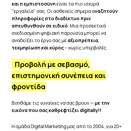
και η εμπιστοσύνη
είναι τα πιο ισχυρά
"εργαλεία" σας. Οι ασθενείς σήμερα α
ναζητούν
πληροφορίες στο διαδίκτυο πριν
απευθυνθούν σε ειδικό
. Μια προσεκτικά
σχεδιασμένη ψηφιακή παρουσία μπορεί να
αναδείξει το έργο σας με
αξιοπρέπεια,
τεκμηρίωση και κύρος
– χωρίς υπερβολές.
Προβολή με σεβασμό,
επιστημονική συνέπεια και
φροντίδα
Βοηθάμε τις γυναίκες να σας βρουν —
με την
εικόνα που σας καθρεφτίζει digitally!!
Η ομάδα Digital Marketing μας από το 2004, για 20+