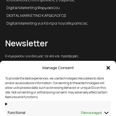
Digital Marketing Φαρμακείου
DIGITAL MARKETING ΚΑΡΔΙΟΛΟΓΟΣ
Digital Marketing για Κέντρα Λογοθεραπείας
Newsletter
Ενημερώσου για όλα μας τα νέα και προσφορές.
Manage Consent
To provide the best experiences, we use technologies like cookies to store
αποστολή
and/or access device information. Consenting to these technologies will
allow us to process data such as browsing behavior or unique IDs on this
site. Not consenting or withdrawing consent, may adversely affect certain
2109658356
features and functions.
Βάκχου 13, Βάρη Βούλα Βουλιαγμένη
Functional
Πάντα ενεργό