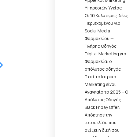
Apple και Marketing
Υπηρεσιών Υγείας
Οι 10 Καλύτερες Ιδέες
Περιεχομένου για
Social Media
Φαρμακείου —
Πλήρης Οδηγός
Digital Marketing για
Φαρμακεία: ο
απόλυτος οδηγός
Γιατί το Ιατρικό
Marketing είναι
Αναγκαίο το 2025 – Ο
Απόλυτος Οδηγός
Black Friday Offer:
Απόκτησε την
ιστοσελίδα που
αξίζει η δική σου