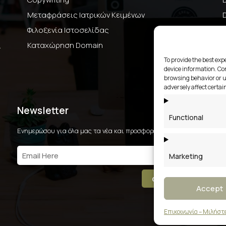
Μεταφράσεις Ιατρικών Κειμένων
Φιλοξενία Ιστοσελίδας
ι
Καταχώρηση Domain
To provide the best exp
device information. Con
browsing behavior or u
adversely affect certai
Newsletter
Functional
Ενημερώσου για όλα μας τα νέα και προσφορές.
Marketing
αποστολή
Accept
Επικοινωνία – Μιλήστ