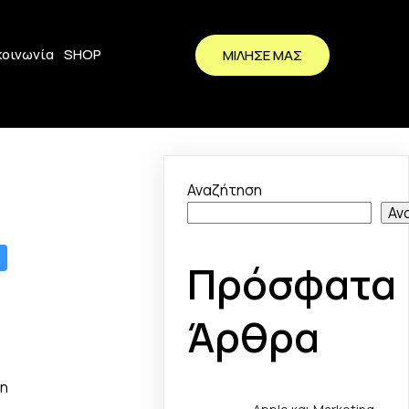
κοινωνία
SHOP
ΜΙΛΗΣΕ ΜΑΣ
Αναζήτηση
Αν
Πρόσφατα
Άρθρα
ση