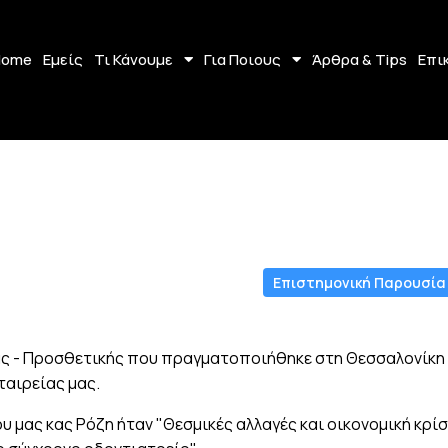
Home
Εμείς
Τι Κάνουμε
Για Ποιους
Άρθρα & Tips
Επι
Επιστημονική Παρουσία
ας - Προσθετικής που πραγματοποιήθηκε στη Θεσσαλονίκη
ταιρείας μας.
 μας κας Ρόζη ήταν "Θεσμικές αλλαγές και οικονομική κρί