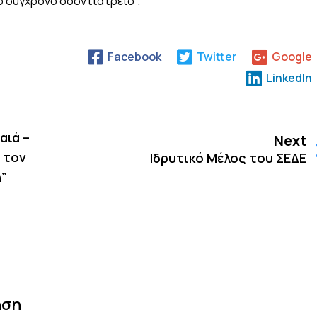
ο σύγχρονο οδοντιατρείο".
Facebook
Twitter
Google
LinkedIn
αιά –
Next
ε τον
Ιδρυτικό Μέλος του ΣΕΔΕ
η”
ηση