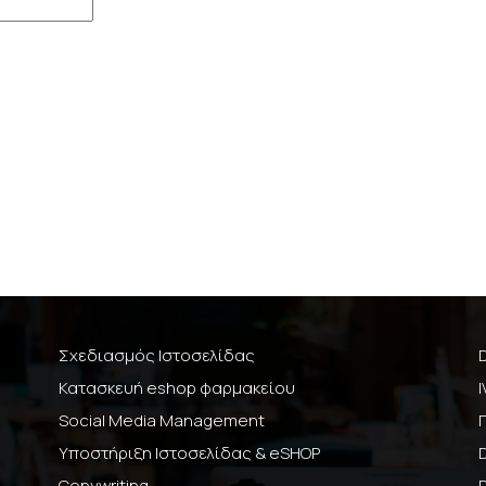
Σχεδιασμός Ιστοσελίδας
Κατασκευή eshop φαρμακείου
Social Media Management
Υποστήριξη Ιστοσελίδας & eSHOP
Copywriting