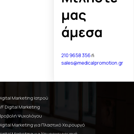
μας
άμεσα
210 9658 356
ή
sales@medicalpromotion.gr
Digital Marketing Ιατρού
IVF Digital Marketing
Προβολή Ψυχολόγου
Digital Marketing για Πλαστικό Χειρουργό
Digital Marketing για Νευροχειρουργό