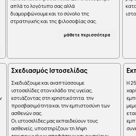
απλά το λογότυπο σας αλλά
κατα
διαμορφώνουμε και το σύνολο της
ιστο
στρατηγικής και της φιλοσοφίας σας.
μάθετε περισσότερα
Σχεδιασμός Ιστοσελίδας
Εκ
Σχεδιάζουμε και αναπτύσσουμε
Η 2
ιστοσελίδες στον κλάδο της υγείας,
χαρ
ν
εστιάζοντας στη χρηστικότητα, την
εμπε
προσβασιμότητα και την εμπιστοσύνη των
μεμ
ασθενών σας.
ετα
Οι ιστοσελίδες μας εκπαιδεύουν τους
εμπ
ασθενείς, υποστηρίζουν τη λήψη
συν