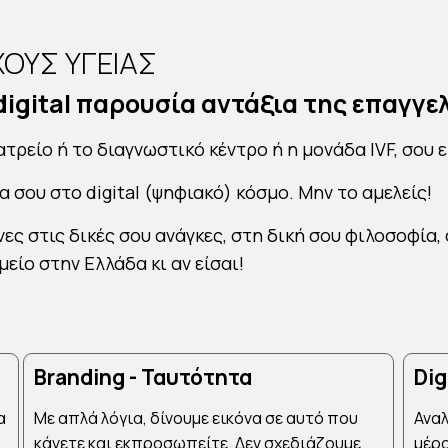
ΧΟΥΣ ΥΓΕΙΑΣ
digital παρουσία αντάξια της επαγγ
ατρείο
ή το
διαγνωστικό
κέντρο ή η μονάδα IVF, σου 
ία σου στο digital (ψηφιακό) κόσμο.
Μην το αμελείς!
νες
στις δικές σου ανάγκες, στη δική σου φιλοσοφία, 
μείο στην Ελλάδα κι αν είσαι!
Branding - Ταυτότητα
Dig
α
Με απλά λόγια, δίνουμε εικόνα σε αυτό που
Αναλ
κάνετε και εκπροσωπείτε. Δεν σχεδιάζουμε
μέρο