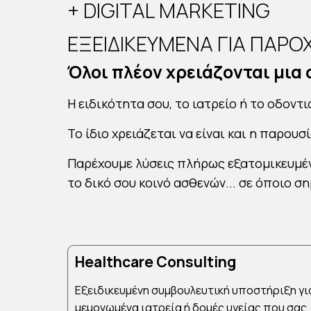
+ DIGITAL MARKETING
ΕΞΕΙΔΙΚΕΥΜΕΝΑ ΓΙΑ ΠΑΡΟ
Όλοι πλέον χρειάζονται μια 
Η ειδικότητα σου, το
ιατρείο
ή το
οδοντι
Το ίδιο χρειάζεται να είναι και η παρουσ
Παρέχουμε λύσεις πλήρως
εξατομικευμέ
το δικό σου κοινό ασθενών... σε όποιο ση
Healthcare Consulting
Εξειδικευμένη συμβουλευτική υποστήριξη γι
μεμονωμένα ιατρεία ή δομές υγείας που σας