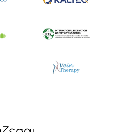
Υ
ζεσαι..