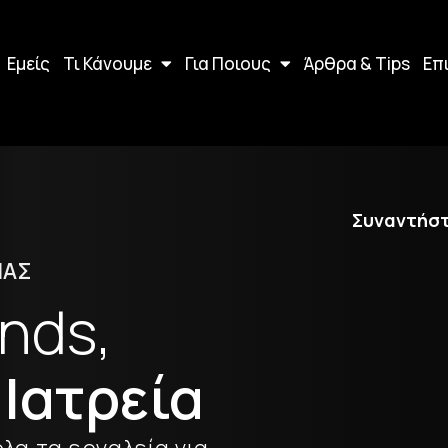
Εμείς
Τι Κάνουμε
Για Ποιους
Άρθρα & Tips
Επ
Σ
υναντήστ
ΙΑΣ
nds,
Ιατρεία
όλα τα εργαλεία για