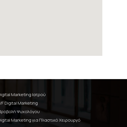
Digital Marketing Ιατρού
IVF Digital Marketing
Προβολή Ψυχολόγου
Digital Marketing για Πλαστικό Χειρουργό