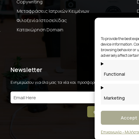
Copywriting
Μεταφράσεις Ιατρικών Κειμένων
Φιλοξενία Ιστοσελίδας
ι
Καταχώρηση Domain
To provide the best exp
device information. Con
browsing behavior or u
adversely affect certai
Newsletter
Functional
Ενημερώσου για όλα μας τα νέα και προσφορές.
Marketing
αποστολή
Accept
Επικοινωνία – Μιλήστ