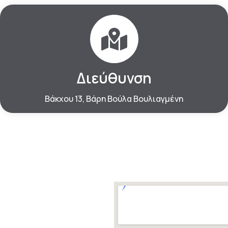
Διεύθυνση
Βάκχου 13, Βάρη Βούλα Βουλιαγμένη