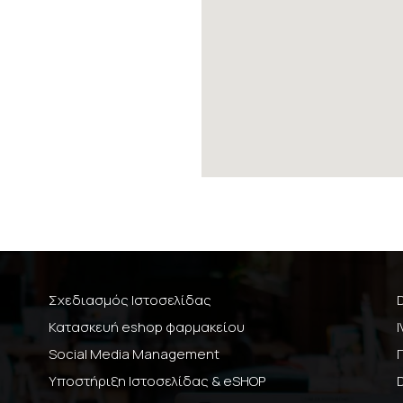
Σχεδιασμός Ιστοσελίδας
Κατασκευή eshop φαρμακείου
Social Media Management
Υποστήριξη Ιστοσελίδας & eSHOP