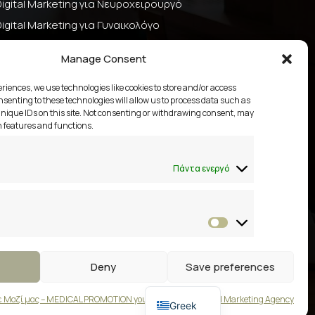
Digital Marketing για Νευροχειρουργό
Digital Marketing για Γυναικολόγο
Ιστοσελίδα Επιστημονικής Εταιρείας
Manage Consent
Digital Marketing Φαρμακείου
DIGITAL MARKETING ΚΑΡΔΙΟΛΟΓΟΣ
eriences, we use technologies like cookies to store and/or access
senting to these technologies will allow us to process data such as
Digital Marketing για Κέντρα Λογοθεραπείας
nique IDs on this site. Not consenting or withdrawing consent, may
n features and functions.
2109658356
Πάντα ενεργό
Βάκχου 13, Βάρη Βούλα Βουλιαγμένη
Marketing
Deny
Save preferences
English
ε Μαζί μας – MEDICAL PROMOTION your Healthcare Digital Marketing Agency
Greek