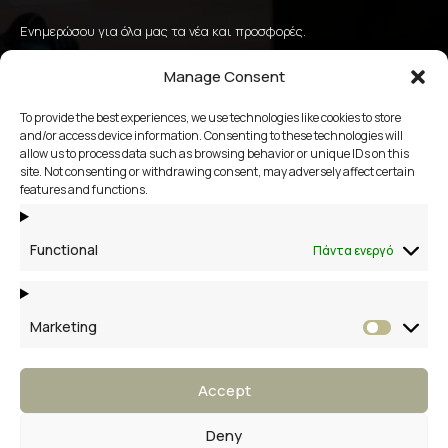
Ενημερώσου για όλα μας τα νέα και προσφορές.
Manage Consent
To provide the best experiences, we use technologies like cookies to store
αποστολή
and/or access device information. Consenting to these technologies will
allow us to process data such as browsing behavior or unique IDs on this
site. Not consenting or withdrawing consent, may adversely affect certain
2109658356
features and functions.
Βάκχου 13, Βάρη Βούλα Βουλιαγμένη
Functional
Πάντα ενεργό
Marketing
Market
Accept
Deny