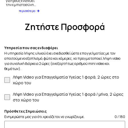
γιατρούς ενισχύει
την εμπιστοσύνη…
περισσότερα
Ζητήστε Προσφορά
Υπηρεσία που σας ενδιαφέρει
Η υπηρεσία λήψης υλικού έχει σχεδιασθεί ώστε επαγγελματίας με τον
απαιτούμενο εξοπλισμό, φώτα και κάμερες, να πραγματοποιεί λήψη video
για συνολική διάρκεια 2 ώρες (ανεξαρτήτως αριθμού mini video και
θεμάτων).
Λήψη Video για Επαγγελματία Υγείας 1 φορά, 2 ώρες στο
χώρο του
Λήψη Video για Επαγγελματία Υγείας 1 φορά / μήνα, 2 ώρες
στο χώρο του
Πρόσθετες Σημειώσεις
Ενημερώστε μας για ότι χρειάζεται να γνωρίζουμε.
0 / 180