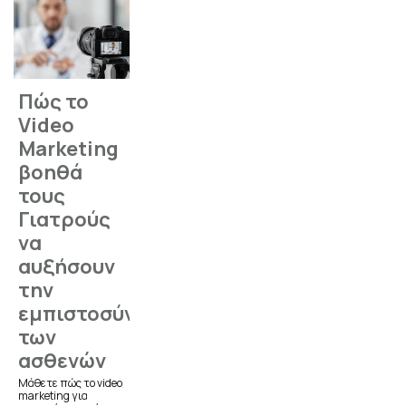
Πώς το
Video
Marketing
βοηθά
τους
Γιατρούς
να
αυξήσουν
την
εμπιστοσύνη
των
ασθενών
Μάθετε πώς το video
marketing για