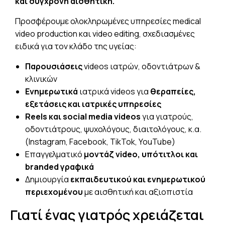
και σύγχρονη αισθητική.
Προσφέρουμε ολοκληρωμένες υπηρεσίες medical
video production και video editing, σχεδιασμένες
ειδικά για τον κλάδο της υγείας:
Παρουσιάσεις
videos ιατρών, οδοντιάτρων &
κλινικών
Ενημερωτικά
ιατρικά videos για
θεραπείες,
εξετάσεις και ιατρικές υπηρεσίες
Reels και social media videos
για γιατρούς,
οδοντιάτρους, ψυχολόγους, διαιτολόγους, κ.α.
(Instagram, Facebook, TikTok, YouTube)
Επαγγελματικό
μοντάζ video, υπότιτλοι και
branded γραφικά
Δημιουργία
εκπαιδευτικού και ενημερωτικού
περιεχομένου
με αισθητική και αξιοπιστία
Γιατί ένας γιατρός χρειάζεται