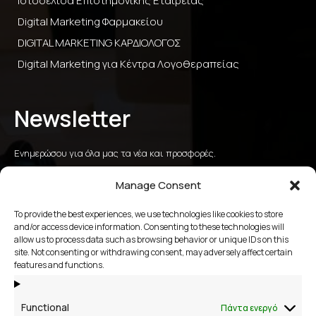
Ιστοσελίδα Επιστημονικής Εταιρείας
Digital Marketing Φαρμακείου
DIGITAL MARKETING ΚΑΡΔΙΟΛΟΓΟΣ
Digital Marketing για Κέντρα Λογοθεραπείας
Newsletter
Ενημερώσου για όλα μας τα νέα και προσφορές.
Manage Consent
To provide the best experiences, we use technologies like cookies to store
αποστολή
and/or access device information. Consenting to these technologies will
allow us to process data such as browsing behavior or unique IDs on this
site. Not consenting or withdrawing consent, may adversely affect certain
2109658356
features and functions.
Βάκχου 13, Βάρη Βούλα Βουλιαγμένη
Functional
Πάντα ενεργό