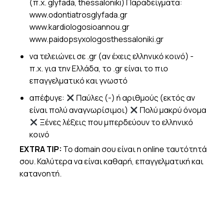
(π.χ. glyfada, thessaloniki) Παραδείγματα:
www.odontiatrosglyfada.gr
www.kardiologosioannou.gr
www.paidopsyxologosthessaloniki.gr
να τελειώνει σε .gr (αν έχεις ελληνικό κοινό) -
π.χ. για την Ελλάδα, το .gr είναι το πιο
επαγγελματικό και γνωστό
απέφυγε:
Παύλες (-) ή αριθμούς (εκτός αν
είναι πολύ αναγνωρίσιμοι)
Πολύ μακρύ όνομα
Ξένες λέξεις που μπερδεύουν το ελληνικό
κοινό
EXTRA TIP:
Το domain σου είναι η online ταυτότητά
σου. Καλύτερα να είναι καθαρή, επαγγελματική και
κατανοητή.