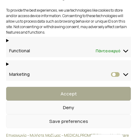
To provide the best experiences, we use technologies like cookies to store
αποστολή
and/or access device information. Consenting to these technologies will
allow us to process data such as browsing behavior or unique IDs on this
site. Not consenting or withdrawing consent, may adversely affect certain
2109658356
features and functions.
Βάκχου 13, Βάρη Βούλα Βουλιαγμένη
Functional
Πάντα ενεργό
Marketing
Market
Accept
Deny
Save preferences
English
Επικοινωνία – Μιλήστε Μαζί μας – MEDICAL PROMOTION your Healthcare