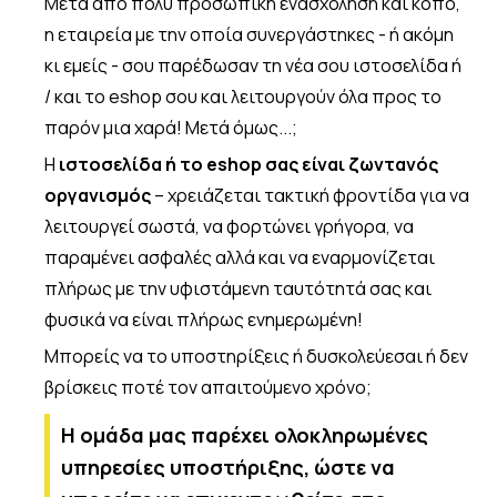
Μετά από πολύ προσωπική ενασχόληση και κόπο,
η εταιρεία με την οποία συνεργάστηκες - ή ακόμη
κι εμείς - σου παρέδωσαν τη νέα σου ιστοσελίδα ή
/ και το eshop σου και λειτουργούν όλα προς το
παρόν μια χαρά! Μετά όμως...;
Η
ιστοσελίδα ή το eshop σας είναι ζωντανός
οργανισμός
– χρειάζεται τακτική φροντίδα για να
λειτουργεί σωστά, να φορτώνει γρήγορα, να
παραμένει ασφαλές αλλά και να εναρμονίζεται
πλήρως με την υφιστάμενη ταυτότητά σας και
φυσικά να είναι πλήρως ενημερωμένη!
Μπορείς να το υποστηρίξεις ή δυσκολεύεσαι ή δεν
βρίσκεις ποτέ τον απαιτούμενο χρόνο;
Η ομάδα μας παρέχει ολοκληρωμένες
υπηρεσίες υποστήριξης, ώστε να